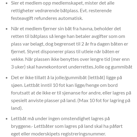
Sier et medlem opp medlemskapet, mister det alle
rettigheter vedrørende båtplass. Evt. resterende
festeavgift refunderes automatisk.
Når et medlem fjerner sin båt fra havna, beholder det
retten til båtplass så lenge han betaler avgifter som om
plass var belagt, dog begrenset til 2 år fra dagen båten er
fjernet. Styret disponerer plass til utleie når båten er
vekke. Når plassen ikke benyttes over lengre tid (mer enn
3 uker) skal havnekontoret underrettes.Jolle og gummibåt
Det er ikke tillatt å la jolle/gummibåt (lettbåt) ligge på
sjøen. Lettbåt inntil 10 fot kan ligge/henge om bord
forutsatt at de ikke er til sjenanse for andre, eller lagres på
spesielt anviste plasser på land. (Max 10 fot for lagring på
land).
Lettbåt må under ingen omstendighet lagres på
bryggene.- Lettbåter som lagres på land skal ha påført
eget eller moderskipets registreringsnummer.