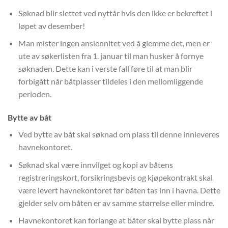
Søknad blir slettet ved nyttår hvis den ikke er bekreftet i
løpet av desember!
Man mister ingen ansiennitet ved å glemme det, men er
ute av søkerlisten fra 1. januar til man husker å fornye
søknaden. Dette kan i verste fall føre til at man blir
forbigått når båtplasser tildeles i den mellomliggende
perioden.
Bytte av båt
Ved bytte av båt skal søknad om plass til denne innleveres
havnekontoret.
Søknad skal være innvilget og kopi av båtens
registreringskort, forsikringsbevis og kjøpekontrakt skal
være levert havnekontoret før båten tas inn i havna. Dette
gjelder selv om båten er av samme størrelse eller mindre.
Havnekontoret kan forlange at båter skal bytte plass når