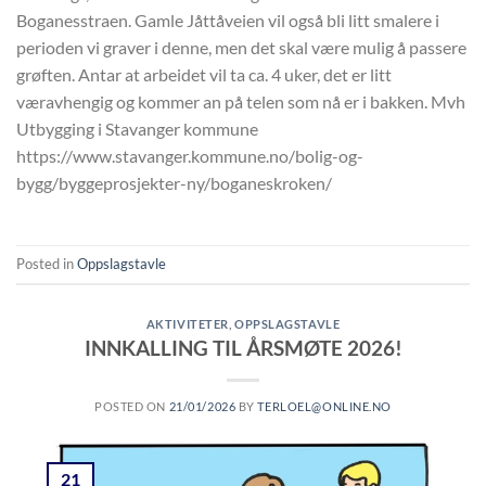
Boganesstraen. Gamle Jåttåveien vil også bli litt smalere i
perioden vi graver i denne, men det skal være mulig å passere
grøften. Antar at arbeidet vil ta ca. 4 uker, det er litt
væravhengig og kommer an på telen som nå er i bakken. Mvh
Utbygging i Stavanger kommune
https://www.stavanger.kommune.no/bolig-og-
bygg/byggeprosjekter-ny/boganeskroken/
Posted in
Oppslagstavle
AKTIVITETER
,
OPPSLAGSTAVLE
INNKALLING TIL ÅRSMØTE 2026!
POSTED ON
21/01/2026
BY
TERLOEL@ONLINE.NO
21