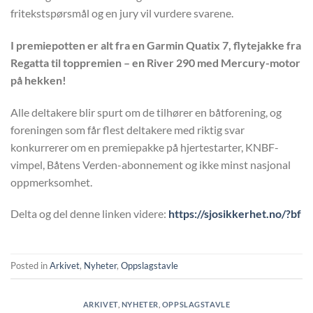
fritekstspørsmål og en jury vil vurdere svarene.
I premiepotten er alt fra en Garmin Quatix 7, flytejakke fra
Regatta til toppremien – en River 290 med Mercury-motor
på hekken!
Alle deltakere blir spurt om de tilhører en båtforening, og
foreningen som får flest deltakere med riktig svar
konkurrerer om en premiepakke på hjertestarter, KNBF-
vimpel, Båtens Verden-abonnement og ikke minst nasjonal
oppmerksomhet.
Delta og del denne linken videre:
https://sjosikkerhet.no/?bf
Posted in
Arkivet
,
Nyheter
,
Oppslagstavle
ARKIVET
,
NYHETER
,
OPPSLAGSTAVLE