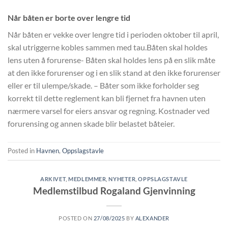
Når båten er borte over lengre tid
Når båten er vekke over lengre tid i perioden oktober til april,
skal utriggerne kobles sammen med tau.Båten skal holdes
lens uten å forurense- Båten skal holdes lens på en slik måte
at den ikke forurenser og i en slik stand at den ikke forurenser
eller er til ulempe/skade. – Båter som ikke forholder seg
korrekt til dette reglement kan bli fjernet fra havnen uten
nærmere varsel for eiers ansvar og regning. Kostnader ved
forurensing og annen skade blir belastet båteier.
Posted in
Havnen
,
Oppslagstavle
ARKIVET
,
MEDLEMMER
,
NYHETER
,
OPPSLAGSTAVLE
Medlemstilbud Rogaland Gjenvinning
POSTED ON
27/08/2025
BY
ALEXANDER