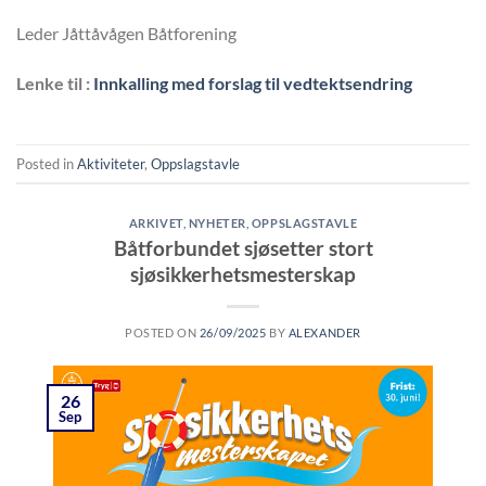
Leder Jåttåvågen Båtforening
Lenke til :
Innkalling med forslag til vedtektsendring
Posted in
Aktiviteter
,
Oppslagstavle
ARKIVET
,
NYHETER
,
OPPSLAGSTAVLE
Båtforbundet sjøsetter stort
sjøsikkerhetsmesterskap
POSTED ON
26/09/2025
BY
ALEXANDER
26
Sep