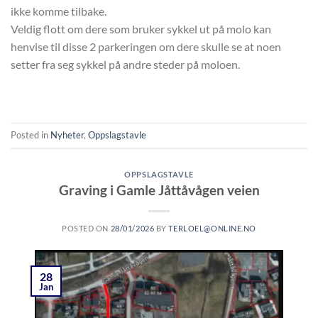
ikke komme tilbake.
Veldig flott om dere som bruker sykkel ut på molo kan
henvise til disse 2 parkeringen om dere skulle se at noen
setter fra seg sykkel på andre steder på moloen.
Posted in
Nyheter
,
Oppslagstavle
OPPSLAGSTAVLE
Graving i Gamle Jåttåvågen veien
POSTED ON
28/01/2026
BY
TERLOEL@ONLINE.NO
28
Jan