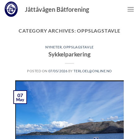
Skip
Jåttåvågen Båtforening
to
content
CATEGORY ARCHIVES:
OPPSLAGSTAVLE
NYHETER
,
OPPSLAGSTAVLE
Sykkelparkering
POSTED ON
07/05/2026
BY
TERLOEL@ONLINE.NO
07
May