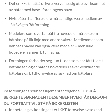
Det er ikke tillatt å drive ervervsmessig utleievirksomhet
av båter med base i foreningens havn.
Hvis båten har flere eiere må samtlige være medlem av
Jåttåvågen Båtforening.
Medeiere som overtar båt fra hovedeier må søke om
båtplass på lik linje med andre søkere. Medlemmer som
har båt i havna kan også være medeier – men ikke
hovedeier i annen båt i havna.
Foreningen forholder seg kun til den som har fått tildelt
båtplassen og er båtens hovedeier i saker vedrørende
båtplass og båt!Fornyelse av søknad om båtplass
På foreningens søknadsskjema står følgende:
HUSK Å
BEKREFTE SØKNADEN I DESEMBER HVERT ÅR DERSOM
DU FORTSATT VIL STÅ PÅ SØKERLISTEN
Innbetaling av kontingent er IKKE fornyelse av søknad.