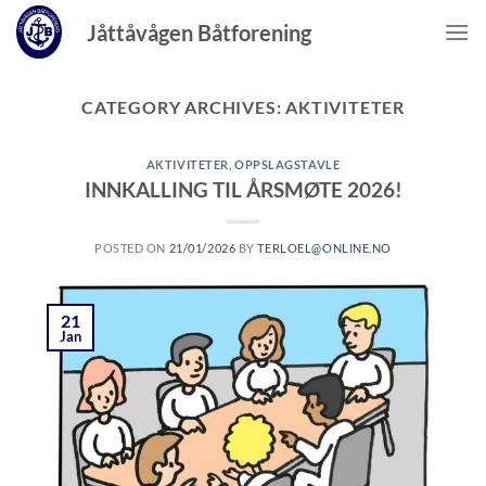
Skip
Jåttåvågen Båtforening
to
content
CATEGORY ARCHIVES:
AKTIVITETER
AKTIVITETER
,
OPPSLAGSTAVLE
INNKALLING TIL ÅRSMØTE 2026!
POSTED ON
21/01/2026
BY
TERLOEL@ONLINE.NO
21
Jan