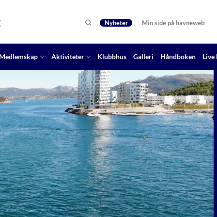
g
Nyheter
Min side på havneweb
Medlemskap
Aktiviteter
Klubbhus
Galleri
Håndboken
Live