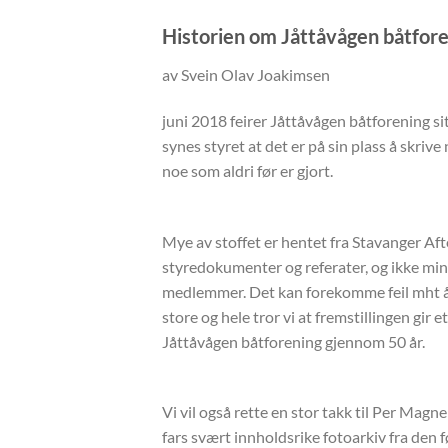
Historien om Jåttåvågen båtfore
av Svein Olav Joakimsen
juni 2018 feirer Jåttåvågen båtforening si
synes styret at det er på sin plass å skrive
noe som aldri før er gjort.
Mye av stoffet er hentet fra Stavanger Afte
styredokumenter og referater, og ikke min
medlemmer. Det kan forekomme feil mht år
store og hele tror vi at fremstillingen gir et
Jåttåvågen båtforening gjennom 50 år.
Vi vil også rette en stor takk til Per Magn
fars svært innholdsrike fotoarkiv fra den f