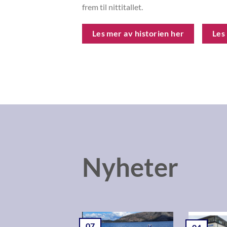
frem til nittitallet.
Les mer av historien her
Les
Nyheter
07