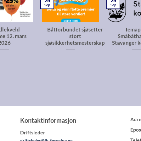
26
26
Sep
Sep
dlekveld
Båtforbundet sjøsetter
Temap
me 12. mars
stort
Småbåtha
2026
sjøsikkerhetsmesterskap
Stavanger 
Adre
Kontaktinformasjon
Epos
Driftsleder
Tele
driftsleder@jb-forening.no