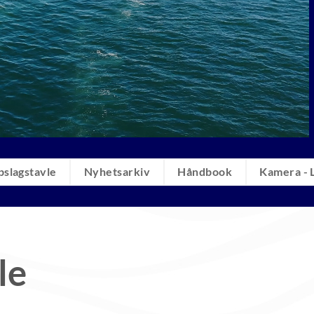
slagstavle
Nyhetsarkiv
Håndbook
Kamera - 
le