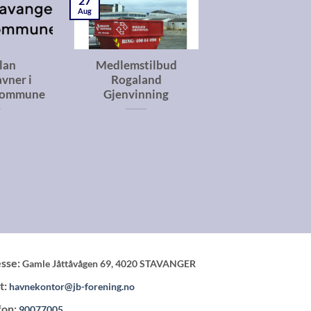
27
Aug
lan
Medlemstilbud
vner i
Rogaland
kommune
Gjenvinning
sse:
Gamle Jåttåvågen 69, 4020 STAVANGER
t:
havnekontor@jb-forening.no
fon:
90077005